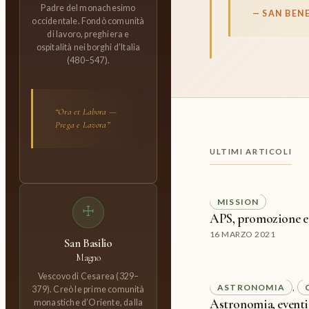
Padre del monachesimo
— SAN BEN
occidentale. Fondò comunità
di lavoro, preghiera e
ospitalità nei borghi d’Italia
(480–547).
“Ora et Labora —
Prega e Lavora”
ULTIMI ARTICOLI
MISSION
☩
APS, promozione e
16 MARZO 2021
San Basilio
Magno
Vescovo di Cesarea (329–
ASTRONOMIA
, 
379). Creò le prime comunità
Astronomia, eventi 
monastiche d’Oriente, dalla