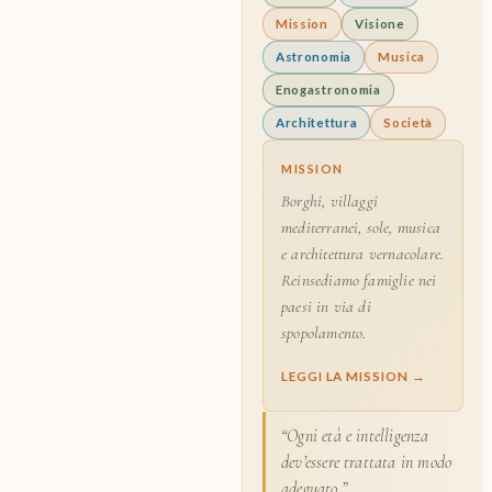
O
Mission
Visione
N
Astronomia
Musica
E
E
Enogastronomia
C
Architettura
Società
O
M
MISSION
U
N
Borghi, villaggi
I
mediterranei, sole, musica
T
e architettura vernacolare.
À
Reinsediamo famiglie nei
paesi in via di
spopolamento.
LEGGI LA MISSION →
“Ogni età e intelligenza
dev’essere trattata in modo
adeguato.”