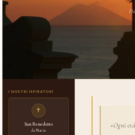
Da
I NOSTRI ISPIRATORI
✝
San Benedetto
«Ogni età
da Norcia