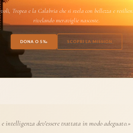
voli, Tropea e la Calabria che si svela con bellezza e resilien
rivelando meraviglie nascoste.
DONA O 5‰
SCOPRI LA MISSION
 e intelligenza dev’essere trattata in modo adeguato.»