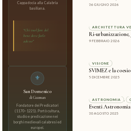
Cappadocia alla Calabria
26 GIUGNO 2026
basiliana.
ARCHITETTURA V
“Chi vuol fare del
Ri-urbanizzazione, 
bene deve farlo
9 FEBBRAIO 2026
adesso”
VISIONE
SVIMEZ e la coesio
⚜
5 DICEMBRE 2025
San Domenico
di Guzman
ASTRONOMIA
, 
Fondatore dei Predicatori
Eventi Astronomia
(1170–1221). Portò cultura,
20 AGOSTO 2025
studio e predicazione nei
borghi medievali calabresi ed
europei.