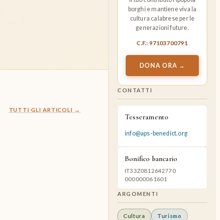
borghi e mantiene viva la
cultura calabrese per le
generazioni future.
C.F.: 97103700791
DONA ORA →
CONTATTI
:
TUTTI GLI ARTICOLI →
Tesseramento
A
P
info@aps-benedict.org
S
,
Bonifico bancario
P
R
IT33Z0812642770
O
000000061601
M
ARGOMENTI
O
Z
Cultura
Turismo
I