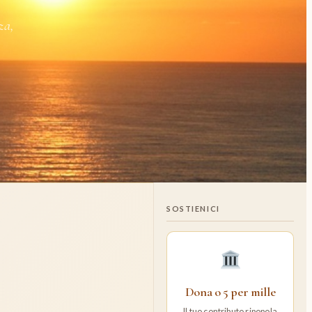
za,
SOSTIENICI
Dona o 5 per mille
Il tuo contributo ripopola