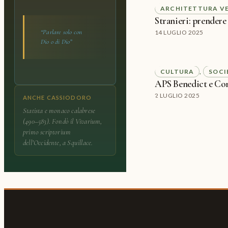
ARCHITETTURA V
Stranieri: prendere
“Parlare solo con
14 LUGLIO 2025
Dio o di Dio”
CULTURA
SOCI
, 
APS Benedict e Con
2 LUGLIO 2025
ANCHE CASSIODORO
Statista e monaco calabrese
(490–583). Fondò il Vivarium,
primo scriptorium
dell’Occidente, a Squillace.