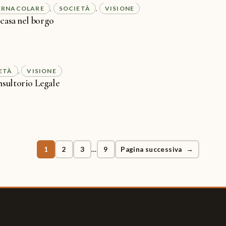
ERNACOLARE
SOCIETÀ
VISIONE
, 
, 
 casa nel borgo
ETÀ
VISIONE
, 
sultorio Legale
1
2
3
9
Pagina successiva
→
…