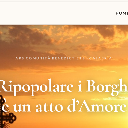
HOM
APS COMUNITÀ BENEDICT ETS · CALABRIA
Ripopolare i Borgh
è un atto d’Amore