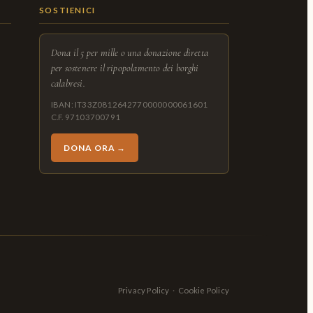
SOSTIENICI
Dona il 5 per mille o una donazione diretta
per sostenere il ripopolamento dei borghi
calabresi.
IBAN: IT33Z0812642770000000061601
C.F. 97103700791
DONA ORA →
Privacy Policy
·
Cookie Policy