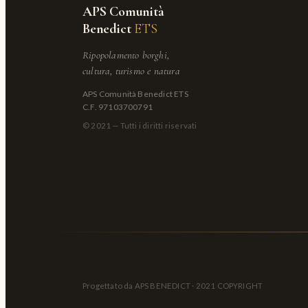
APS Comunità
Benedict
ETS
Ripopolamento borghi,
cultura, turismo e natura
APS Comunità Benedict ETS
C.F. 97103700791
© 2021 — Tutti i diritti riservati
Progettato da APS BENEDICT · 2021 COPYRIGHT