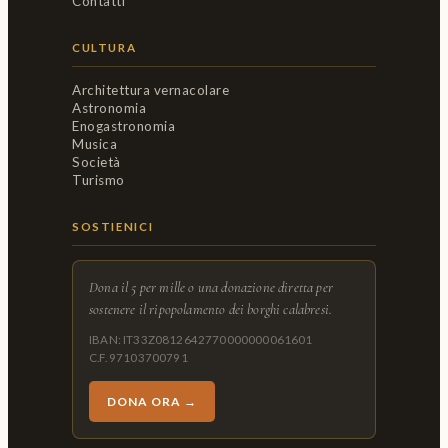
Contatti
CULTURA
Architettura vernacolare
Astronomia
Enogastronomia
Musica
Società
Turismo
SOSTIENICI
Dona il 5 per mille o una donazione diretta per
sostenere il ripopolamento dei borghi calabresi.
IBAN: IT33Z0812642770000000061601
C.F. 97103700791
DONA ORA →