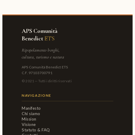
APS Comunità
Benedict
ETS
Ripopolamento borghi,
cultura, turismo e natura
APS Comunità Benedict ETS
C.F. 97103700791
© 2021 — Tutti i diritti riservati
NAVIGAZIONE
Manifesto
Chi siamo
Mission
Visione
Statuto & FAQ