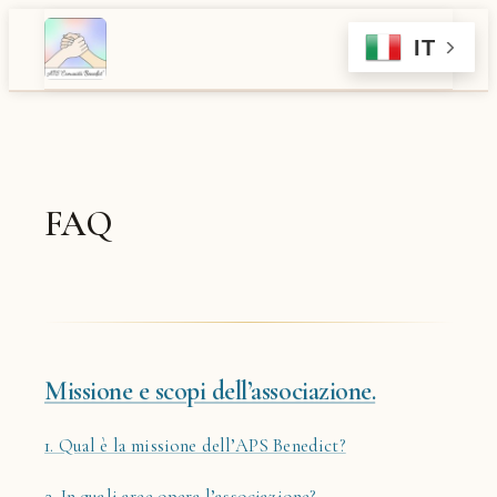
Vai
IT
al
contenuto
FAQ
Missione e scopi dell’associazione.
1. Qual è la missione dell’APS Benedict?
2. In quali aree opera l’associazione?